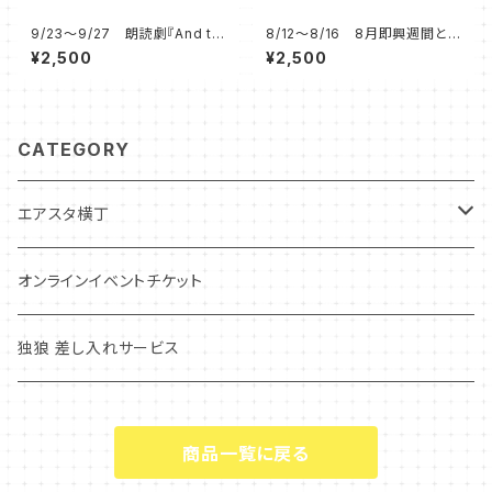
9/23～9/27 朗読劇『And th
8/12～8/16 8月即興週間と
en』 応援チケット
人狼ルーム 応援チケット
¥2,500
¥2,500
CATEGORY
エアスタ横丁
スナックまろん
オンラインイベントチケット
すなっくまいこ
独狼 差し入れサービス
Rougeぞの
商品一覧に戻る
みよまるの しゃべくり☆NIGHT！！