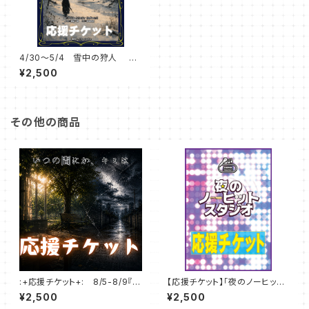
4/30～5/4 雪中の狩人 応
援チケット
¥2,500
その他の商品
:+応援チケット+: 8/5-8/9『い
【応援チケット】「夜のノーヒット
つの間にか、キミは』
スタジオ」8/5～10
¥2,500
¥2,500