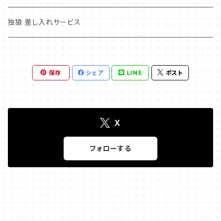
すなっくまいこ
独狼 差し入れサービス
Rougeぞの
保存
シェア
LINE
ポスト
みよまるの しゃべくり☆NIGHT！！
1
さとかおの部屋
X
エッグスターファンミーティング
フォローする
ベロベロTV
みきとなみの 「ここだけのは・な・し」