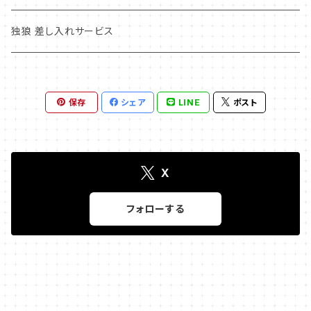
すなっくまいこ
独狼 差し入れサービス
Rougeぞの
保存
シェア
LINE
ポスト
みよまるの しゃべくり☆NIGHT！！
1
さとかおの部屋
X
エッグスターファンミーティング
フォローする
ベロベロTV
みきとなみの 「ここだけのは・な・し」